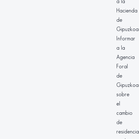
a la
Hacienda
de
Gipuzkoa
Informar
a la
Agencia
Foral
de
Gipuzkoa
sobre
el
cambio
de
residencia