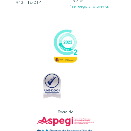
18:30h
F: 943 116 014
* se ruega cita previa.
Socia de