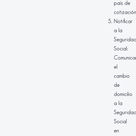
país de
cotización
Notificar
a la
Segurida
Social:
Comunica
el
cambio
de
domicilio
a la
Segurida
Social
en