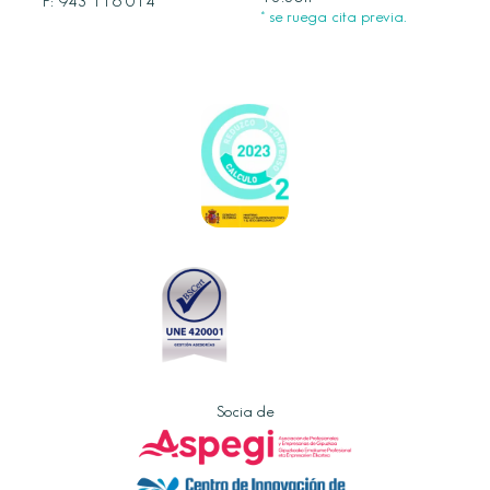
F: 943 116 014
* se ruega cita previa.
Socia de