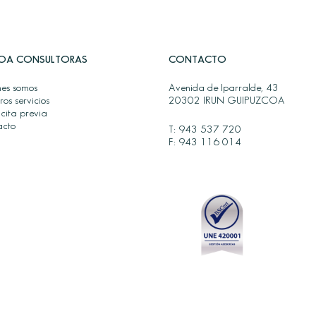
OA CONSULTORAS
CONTACTO
es somos
Avenida de Iparralde, 43
ros servicios
20302 IRUN GUIPUZCOA
 cita previa
acto
T:
943 537 720
F: 943 116 014