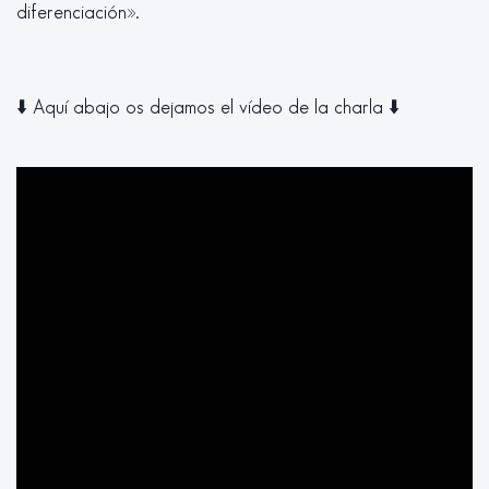
diferenciación».
⬇️ Aquí abajo os dejamos el vídeo de la charla ⬇️