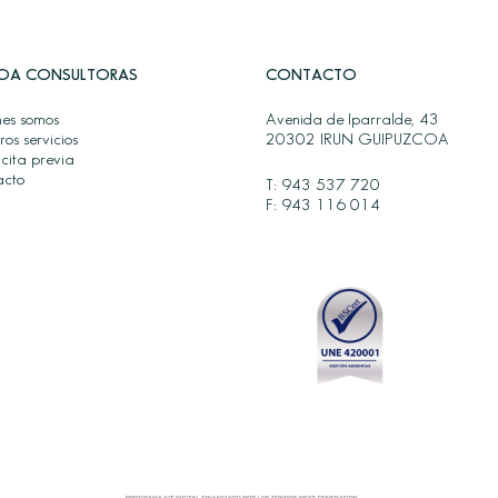
OA CONSULTORAS
CONTACTO
es somos
Avenida de Iparralde, 43
ros servicios
20302 IRUN GUIPUZCOA
 cita previa
acto
T:
943 537 720
F: 943 116 014