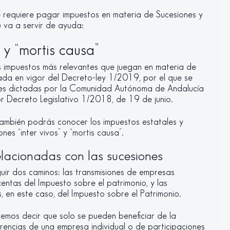
 te requiere pagar impuestos en materia de Sucesiones y
 va a servir de ayuda:
 y “mortis causa”
os impuestos más relevantes que juegan en materia de
ada en vigor del Decreto-ley 1/2019, por el que se
iones dictadas por la Comunidad Autónoma de Andalucía
r Decreto Legislativo 1/2018, de 19 de junio.
también podrás conocer los impuestos estatales y
nes “inter vivos” y “mortis causa”.
elacionadas con las sucesiones
guir dos caminos: las transmisiones de empresas
xentas del Impuesto sobre el patrimonio, y las
, en este caso, del Impuesto sobre el Patrimonio.
emos decir que solo se pueden beneficiar de la
rencias de una empresa individual o de participaciones