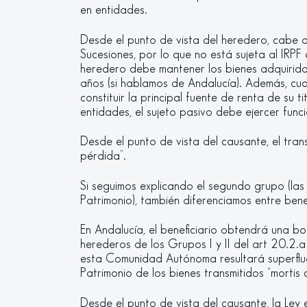
en entidades.
Desde el punto de vista del heredero, cabe d
Sucesiones, por lo que no está sujeta al IRPF 
heredero debe mantener los bienes adquiridos
años (si hablamos de Andalucía). Además, cu
constituir la principal fuente de renta de su t
entidades, el sujeto pasivo debe ejercer func
Desde el punto de vista del causante, el trans
pérdida”.
Si seguimos explicando el segundo grupo (las
Patrimonio), también diferenciamos entre benef
En Andalucía, el beneficiario obtendrá una bo
herederos de los Grupos I y II del art 20.2.
esta Comunidad Autónoma resultará superfluo 
Patrimonio de los bienes transmitidos “mortis
Desde el punto de vista del causante, la Ley