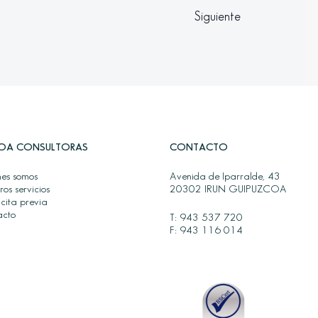
Siguiente
OA CONSULTORAS
CONTACTO
es somos
Avenida de Iparralde, 43
ros servicios
20302 IRUN GUIPUZCOA
 cita previa
acto
T:
943 537 720
F: 943 116 014