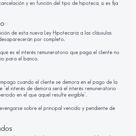
ncelación y en función del tipo de hipoteca, si es fija
lo
ción de esta nueva Ley Hipotecaria a las cláusulas
lo desaparecerán por completo.
que es el interés remuneratorio que paga el cliente no
io para el banco.
r impago cuando el cliente se demora en el pago de la
e “el interés de demora será el interés remuneratorio
riodo en el que aquel resulte exigible”.
evengarse sobre el principal vencido y pendiente de
ados