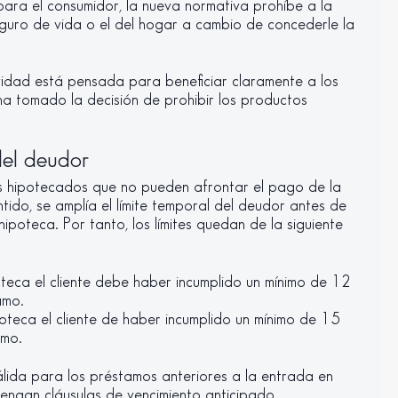
para el consumidor, la nueva normativa prohíbe a la
eguro de vida o el del hogar a cambio de concederle la
tividad está pensada para beneficiar claramente a los
 ha tomado la decisión de prohibir los productos
del deudor
os hipotecados que no pueden afrontar el pago de la
tido, se amplía el límite temporal del deudor antes de
hipoteca. Por tanto, los límites quedan de la siguiente
oteca el cliente debe haber incumplido un mínimo de 12
amo.
oteca el cliente de haber incumplido un mínimo de 15
amo.
ida para los préstamos anteriores a la entrada en
engan cláusulas de vencimiento anticipado.